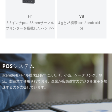
H1
V8
5.5インチpda 58mmサーマル
4 gとv8携帯pos / android 11
プリンターを搭載したハンドヘ
os
ルドpos端末
POSシステム
scangleモバイル端末は長年にわたり、小売、ケータリング、物
流、製造業で使用されており、企業が店舗運営のデジタル変革を加
速するのを支援しています。