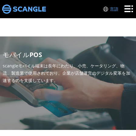
家
言語
POS
ハ
産
ー
業
私
モバイルPOS
ド
に
支
scangleモバイル端末は長年にわたり、小売、ケータリング、物
流、製造業で使用されており、企業が店舗運営のデジタル変革を加
ウ
つ
援
连
速するのを支援しています。
ェ
い
络
ア
て