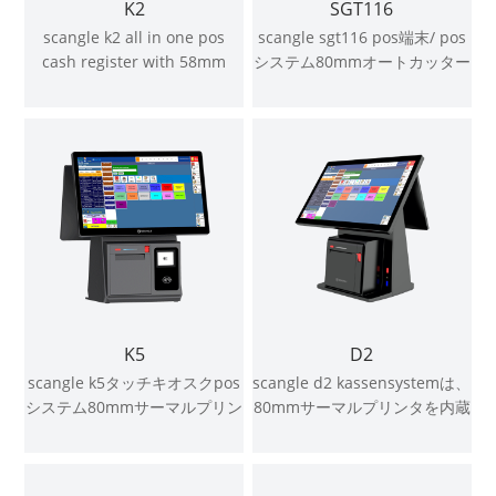
K2
SGT116
scangle k2 all in one pos
scangle sgt116 pos端末/ pos
cash register with 58mm
システム80mmオートカッター
autocutter thermal printer
搭載のkassensystemサーマル
support windows & android
プリンタは、windowsまたは
os
android osをサポートしてい
ます
K5
D2
scangle k5タッチキオスクpos
scangle d2 kassensystemは、
システム80mmサーマルプリン
80mmサーマルプリンタを内蔵
ター/2 dバーコードスキャナー
したタッチpos端末をタッチし
付きのシステムデポイントデ
ます
vente